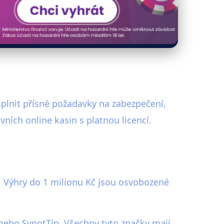
splnit přísné požadavky na zabezpečení,
vních online kasin s platnou licencí.
$1 Výhry do 1 milionu Kč jsou osvobozené
 nebo SynotTip. Všechny tyto značky mají