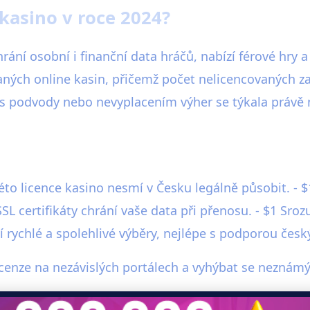
kasino v roce 2024?
rání osobní i finanční data hráčů, nabízí férové hry 
aných online kasin, přičemž počet nelicencovaných za
s podvody nebo nevyplacením výher se týkala právě 
 této licence kasino nesmí v Česku legálně působit. -
SSL certifikáty chrání vaše data při přenosu. - $1 Sr
í rychlé a spolehlivé výběry, nejlépe s podporou čes
cenze na nezávislých portálech a vyhýbat se neznám