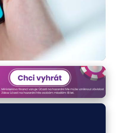
čně a Legálně?