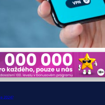
sino 2024: Jak Hrát Bezpe
ce 2024?