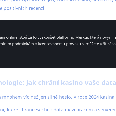
e pozitivních recenzí.
ní online, stojí za to vyzkoušet platformu Merkur, která novým 
arentním podmínkám a licencovanému provozu si můžete užít zába
logie: Jak chrání kasino vaše data
nohem víc než jen silné heslo. V roce 2024 kasina in
ání, které chrání všechna data mezi hráčem a servere