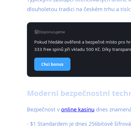
dlouholetou tradici na českém trhu a tisíc
Doporucujeme
Pokud hledáte ověřené a bezpečné místo pro hra
333 free spinů při vkladu 500 Kč. Díky transp
Chci bonus
Moderní bezpečnostní techno
Bezpečnost v
online kasinu
dnes znamená m
- $1 Standardem je dnes 256bitové šifrov