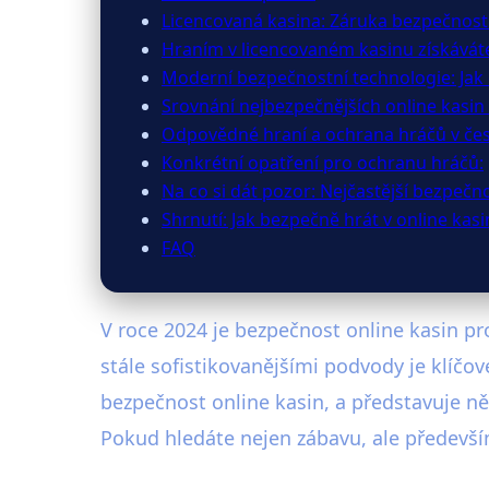
Licencovaná kasina: Záruka bezpečnost
Hraním v licencovaném kasinu získáváte 
Moderní bezpečnostní technologie: Jak 
Srovnání nejbezpečnějších online kasin
Odpovědné hraní a ochrana hráčů v čes
Konkrétní opatření pro ochranu hráčů:
Na co si dát pozor: Nejčastější bezpečn
Shrnutí: Jak bezpečně hrát v online kas
FAQ
V roce 2024 je bezpečnost online kasin p
stále sofistikovanějšími podvody je klíčov
bezpečnost online kasin, a představuje ně
Pokud hledáte nejen zábavu, ale především