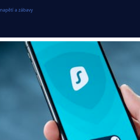
 napětí a zábavy