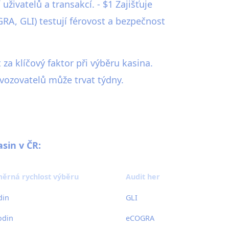
živatelů a transakcí. - $1 Zajišťuje
GRA, GLI) testují férovost a bezpečnost
a klíčový faktor při výběru kasina.
vozovatelů může trvat týdny.
sin v ČR:
ěrná rychlost výběru
Audit her
din
GLI
odin
eCOGRA