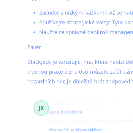
Začněte s nízkými sázkami: Až se nau
Používejte strategické karty: Tyto ka
Naučte se správné bankroll manageme
Závěr
Blackjack je vzrušující hra, která nabízí d
trochou praxe a znalostí můžete začít uží
hazardních her, je důležité hrát zodpovědn
Karetní hry, taktiky, praktické tipy
24 článků
JK
Jana Kubišová
Specialistka na karetní hry a kasino strategie s
Všechny články od Jana Kubišová →