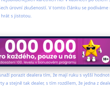
e všech úrovní zkušeností. V tomto článku se podíváme 
hrát s jistotou.
i snaží porazit dealera tím, že mají ruku s vyšší hodn
y a stejně tak dealer, s tím rozdílem, že jedna z dea