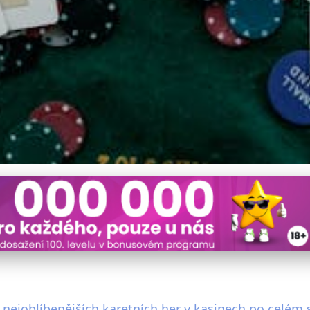
ečníky: Jak hrát a vyhrávat
z nejoblíbenějších karetních her v kasinech po celém 