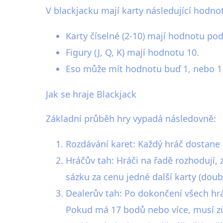
V blackjacku mají karty následující hodno
Karty číselné (2-10) mají hodnotu pod
Figury (J, Q, K) mají hodnotu 10.
Eso může mít hodnotu buď 1, nebo 11,
Jak se hraje Blackjack
Základní průběh hry vypadá následovně:
Rozdávání karet: Každý hráč dostane 
Hráčův tah: Hráči na řadě rozhodují, 
sázku za cenu jedné další karty (doubl
Dealerův tah: Po dokončení všech hrá
Pokud má 17 bodů nebo více, musí zů