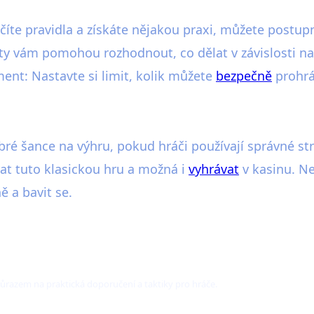
číte pravidla a získáte nějakou praxi, můžete postupn
rty vám pomohou rozhodnout, co dělat v závislosti na 
nt: Nastavte si limit, kolik můžete
bezpečně
prohrát
obré šance na výhru, pokud hráči používají správné str
vat tuto klasickou hru a možná i
vyhrávat
v kasinu. N
ě a bavit se.
 důrazem na praktická doporučení a taktiky pro hráče.