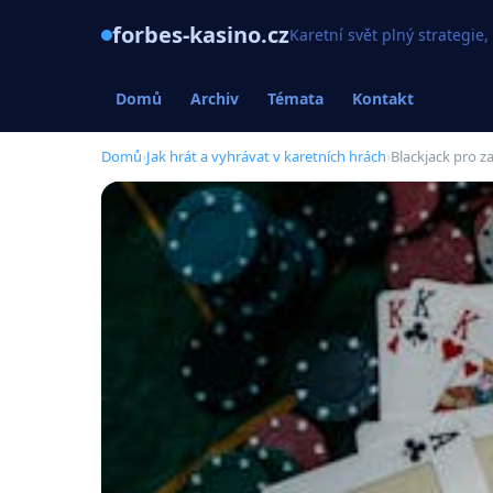
forbes-kasino.cz
Karetní svět plný strategie,
Domů
Archiv
Témata
Kontakt
Domů
›
Jak hrát a vyhrávat v karetních hrách
›
Blackjack pro z