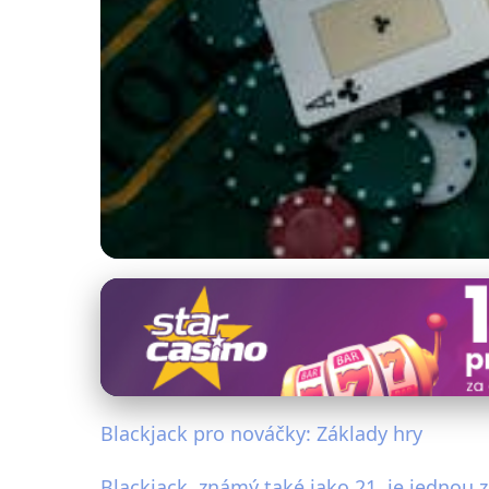
Jak hrát a vyhrávat v karetních hrách
Blackjack pro začát
13. 1. 2026
· 4 min čtení · Autor: Jana Kubišová
Blackjack pro nováčky: Základy hry
Blackjack, známý také jako 21, je jednou 