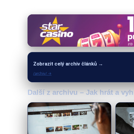
Zobrazit celý archiv článků →
/archiv/ →
Další z archivu – Jak hrát a vy