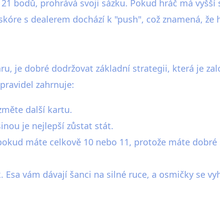
 21 bodů, prohrává svoji sázku. Pokud hráč má vyšší 
skóre s dealerem dochází k "push", což znamená, že h
ru, je dobré dodržovat základní strategii, která je 
ravidel zahrnuje:
měte další kartu.
nou je nejlepší zůstat stát.
okud máte celkově 10 nebo 11, protože máte dobré š
k. Esa vám dávají šanci na silné ruce, a osmičky se v