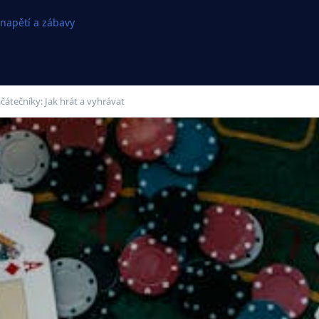
 napětí a zábavy
ačátečníky: Jak hrát a vyhrávat