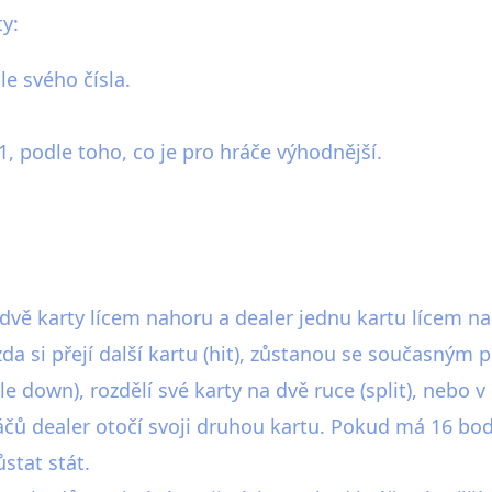
ty:
le svého čísla.
 podle toho, co je pro hráče výhodnější.
dvě karty lícem nahoru a dealer jednu kartu lícem na
zda si přejí další kartu (hit), zůstanou se současným
e down), rozdělí své karty na dvě ruce (split), nebo v
čů dealer otočí svoji druhou kartu. Pokud má 16 bod
stat stát.