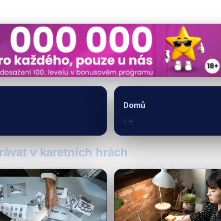
Domů
/ →
hrávat v karetních hrách