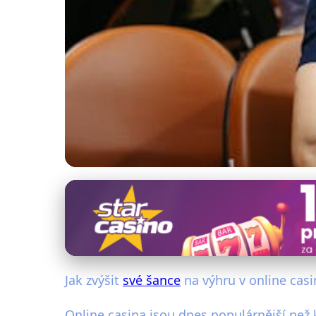
Jak zvýšit šance na výhru v kasinu
Jak Vyhrát Více v On
8. 1. 2026
· 5 min čtení · Autor: Marek Doležal
Jak zvýšit
své šance
na výhru v online casi
Online casina jsou dnes populárnější než 