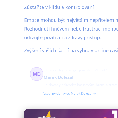
Zůstaňte v klidu a kontrolovaní
Emoce mohou být největším nepřítelem hrá
Rozhodnutí hněvem nebo frustrací mohou 
udržujte pozitivní a zdravý přístup.
Zvýšení vašich šancí na výhru v online cas
Kasinové hry, strategie, průvodce
79 článků
MD
Marek Doležal
Erudovaný průvodce kasinovými hrami a strateg
Všechny články od Marek Doležal →