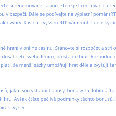
erte si renomované casino, které je licencováno a reg
ou v bezpečí. Dále se podívejte na výplatní poměr (RTP
 jako výhry. Kasina s vyšším RTP vám mohou poskytno
é hraní v online casinu. Stanovte si rozpočet a strik
dyž dosáhnete svého limitu, přestaňte hrát. Rozhodnět
atí, že menší sázky umožňují hrát déle a zvyšují ša
sů, jako jsou vstupní bonusy, bonusy za dobití účtu
aši hru. Avšak čtěte pečlivě podmínky těchto bonus
írání výher.