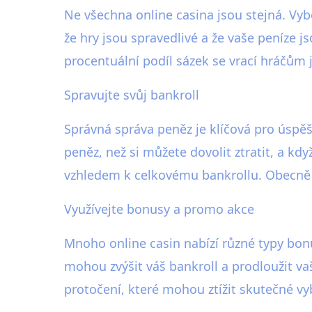
Ne všechna online casina jsou stejná. Vyb
že hry jsou spravedlivé a že vaše peníze js
procentuální podíl sázek se vrací hráčům
Spravujte svůj bankroll
Správná správa peněz je klíčová pro úspěšn
peněz, než si můžete dovolit ztratit, a k
vzhledem k celkovému bankrollu. Obecně pl
Využívejte bonusy a promo akce
Mnoho online casin nabízí různé typy bonu
mohou zvýšit váš bankroll a prodloužit v
protočení, které mohou ztížit skutečné vyb