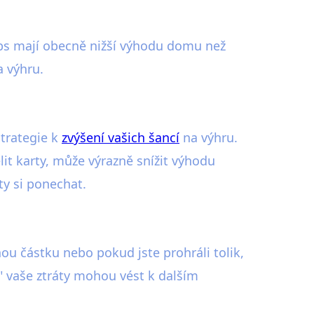
raps mají obecně nižší výhodu domu než
a výhru.
strategie k
zvýšení vašich šancí
na výhru.
lit karty, může výrazně snížit výhodu
ty si ponechat.
nou částku nebo pokud jste prohráli tolik,
t" vaše ztráty mohou vést k dalším