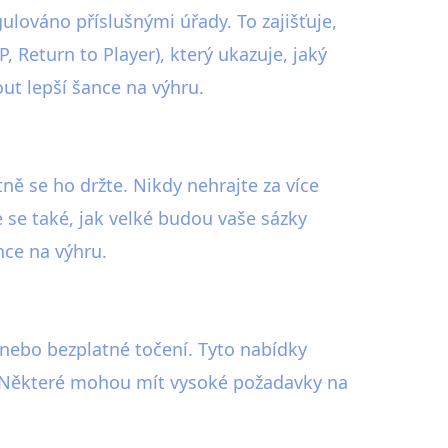
ulováno příslušnými úřady. To zajišťuje,
, Return to Player), který ukazuje, jaký
ut lepší šance na výhru.
tně se ho držte. Nikdy nehrajte za více
e se také, jak velké budou vaše sázky
nce na výhru.
 nebo bezplatné točení. Tyto nabídky
ů. Některé mohou mít vysoké požadavky na