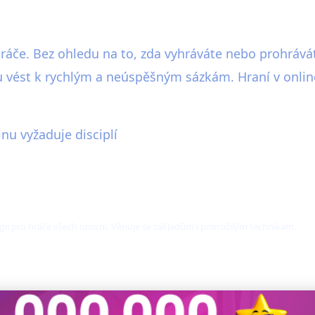
če. Bez ohledu na to, zda vyhráváte nebo prohráváte
vést k rychlým a neúspěšným sázkám. Hraní v online
inu vyžaduje disciplí
ií pro hráče všech úrovní. Věnuje se základům i pokročilým technikám.