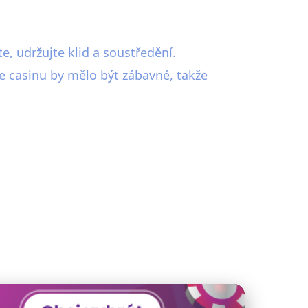
, udržujte klid a soustředění.
 casinu by mělo být zábavné, takže