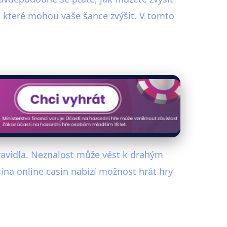
e, které mohou vaše šance zvýšit. V tomto
 pravidla. Neznalost může vést k drahým
šina online casin nabízí možnost hrát hry