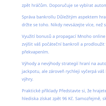
zpět hráčům. Doporučuje se vybírat auto
Správa bankrollu Důležitým aspektem hraní
držte se toho. Nikdy nevsázejte více, než 
Využití bonusů a propagací Mnoho online 
zvýšit váš počáteční bankroll a prodlouži
překvapením.
Výhody a nevýhody strategií hraní na aut
jackpotu, ale zároveň rychleji vyčerpá vá
výhry.
Praktické příklady Představte si, že hraj
hlediska získat zpět 96 Kč. Samozřejmě, s