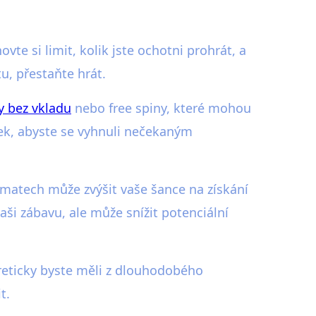
e si limit, kolik jste ochotni prohrát, a
tu, přestaňte hrát.
 bez vkladu
nebo free spiny, které mohou
dek, abyste se vyhnuli nečekaným
matech může zvýšit vaše šance na získání
aši zábavu, ale může snížit potenciální
oreticky byste měli z dlouhodobého
t.