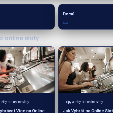
Domů
/ →
ro online sloty
 triky pro online sloty
Tipy a triky pro online sloty
yhrávat Více na Online
Jak Vyhrát na Online Slo