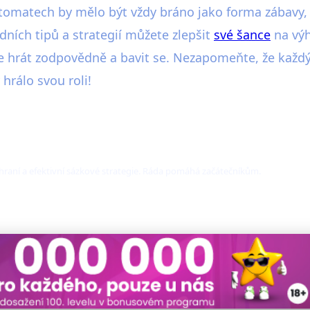
omatech by mělo být vždy bráno jako forma zábavy, ni
ích tipů a strategií můžete zlepšit
své šance
na výh
e hrát zodpovědně a bavit se. Nezapomeňte, že každý 
 hrálo svou roli!
hraní a efektivní sázkové strategie. Ráda pomáhá začátečníkům.