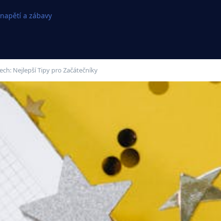
 napětí a zábavy
ch: Nejlepší Tipy pro Začátečníky