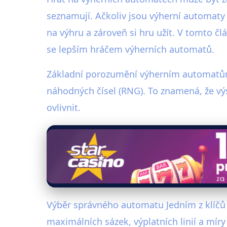
seznamují. Ačkoliv jsou výherní automaty 
na výhru a zároveň si hru užít. V tomto 
se lepším hráčem výherních automatů.
Základní porozumění výherním automatům 
náhodných čísel (RNG). To znamená, že výs
ovlivnit.
Výběr správného automatu Jedním z klíčů
maximálních sázek, výplatních linií a mír