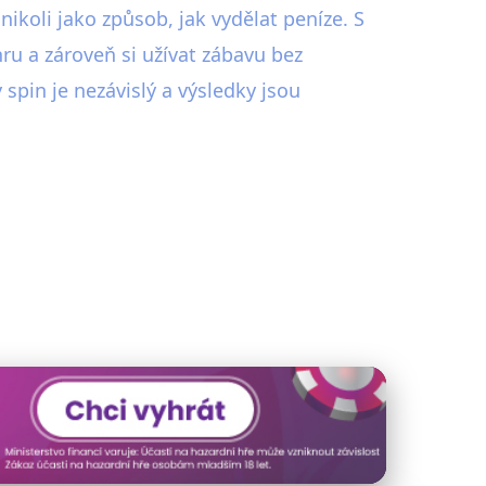
koli jako způsob, jak vydělat peníze. S
ru a zároveň si užívat zábavu bez
spin je nezávislý a výsledky jsou