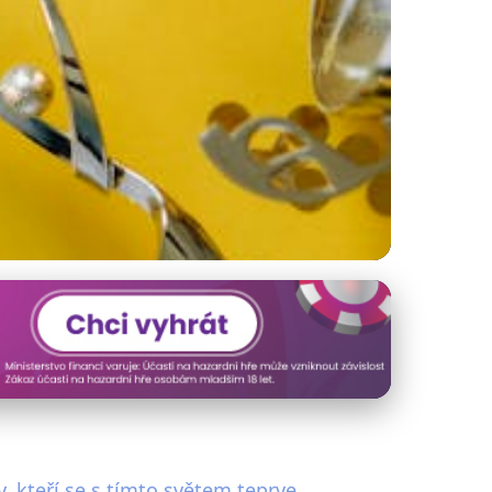
o Začátečníky
, kteří se s tímto světem teprve