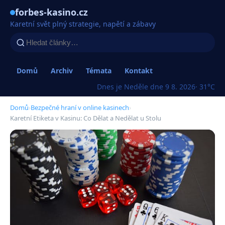
forbes-kasino.cz
Karetní svět plný strategie, napětí a zábavy
Domů
Archiv
Témata
Kontakt
Dnes je Neděle dne 9 8. 2026
· 31°C
Domů
›
Bezpečné hraní v online kasinech
›
Karetní Etiketa v Kasinu: Co Dělat a Nedělat u Stolu