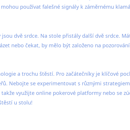
i mohou používat falešné signály k záměrnému klamá
y jsou dvě srdce. Na stole přistály další dvě srdce. Má
sázet nebo čekat, by mělo být založeno na pozorování, j
ologie a trochu štěstí. Pro začátečníky je klíčové po
eřů. Nebojte se experimentovat s různými strategiemi 
takže využijte online pokerové platformy nebo se zúč
těstí u stolu!