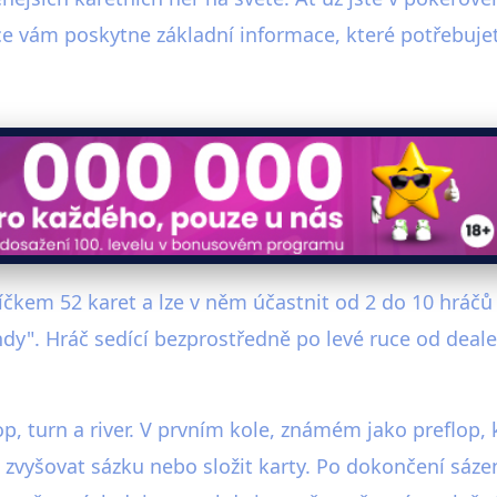
dce vám poskytne základní informace, které potřebuj
čkem 52 karet a lze v něm účastnit od 2 do 10 hráčů 
ndy". Hráč sedící bezprostředně po levé ruce od deale
flop, turn a river. V prvním kole, známém jako preflop,
 zvyšovat sázku nebo složit karty. Po dokončení sázen