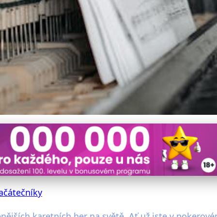
 Texas Holdem Pokerem p
ačátečníky
enějších karetních her na světě. Ať už jste v pokero