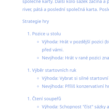
společné karty. Další kolo sázek začíná a 
river, pátá a poslední společná karta. Pos
Strategie hry
Pozice u stolu
Výhoda: Hrát v pozdější pozici (
před vámi.
Nevýhoda: Hrát v rané pozici z
Výběr startovních ruk
Výhoda: Vybrat si silné startovn
Nevýhoda: Příliš konzervativní hr
Čtení soupeřů
Výhoda: Schopnost "číst" sázky 