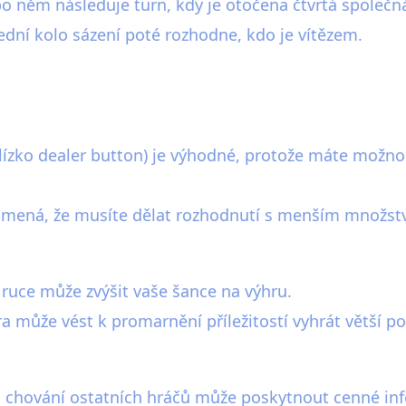
po něm následuje turn, kdy je otočena čtvrtá společná
lední kolo sázení poté rozhodne, kdo je vítězem.
blízko dealer button) je výhodné, protože máte možnost
namená, že musíte dělat rozhodnutí s menším množst
í ruce může zvýšit vaše šance na výhru.
a může vést k promarnění příležitostí vyhrát větší po
a chování ostatních hráčů může poskytnout cenné info