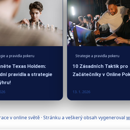
egie a pravidla pokeru
Strategie a pravidla pokeru
dněte Texas Holdem:
10 Zásadních Taktik pro
dní pravidla a strategie
Začátečníky v Online Po
ýhru!
2026
13. 1. 2026
irace v online světě · Stránku a veškerý obsah vygeneroval
w