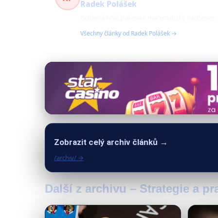
Radek Polášek
Zkušený hráč pokeru a matematický nadšenec. Spe
Všechny články od Radek Polášek →
Zobrazit celý archiv článků →
/archiv/ →
Další z archivu – Strategie a p