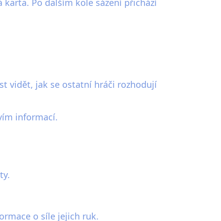
 karta. Po dalším kole sázení přichází
 vidět, jak se ostatní hráči rozhodují
vím informací.
ty.
rmace o síle jejich ruk.