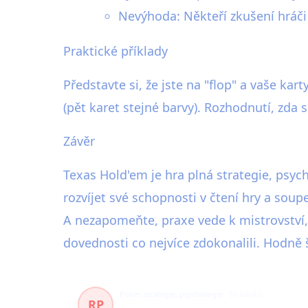
Nevýhoda: Někteří zkušení hráč
Praktické příklady
Představte si, že jste na "flop" a vaše kart
(pět karet stejné barvy). Rozhodnutí, zda 
Závěr
Texas Hold'em je hra plná strategie, psych
rozvíjet své schopnosti v čtení hry a soup
A nezapomeňte, praxe vede k mistrovství, 
dovednosti co nejvíce zdokonalili. Hodně š
Poker, strategie, psychologie
59 článků
RP