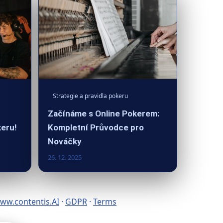
Strategie a pravidla pokeru
Začínáme s Online Pokerem:
keru!
Kompletní Průvodce pro
Nováčky
26. 12. 2025
ww.contentis.AI
·
GDPR
·
Terms