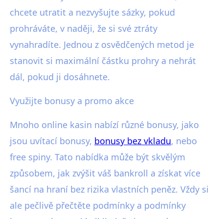
chcete utratit a nezvyšujte sázky, pokud
prohráváte, v naději, že si své ztráty
vynahradíte. Jednou z osvědčených metod je
stanovit si maximální částku prohry a nehrát
dál, pokud ji dosáhnete.
Využijte bonusy a promo akce
Mnoho online kasin nabízí různé bonusy, jako
jsou uvítací bonusy,
bonusy bez vkladu
, nebo
free spiny. Tato nabídka může být skvělým
způsobem, jak zvýšit váš bankroll a získat více
šancí na hraní bez rizika vlastních peněz. Vždy si
ale pečlivě přečtěte podmínky a podmínky