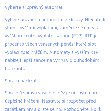
Vyberte si správný automat
Výběr správného automatu je klíčový. Hledáte-li
sloty s vyššími výplatami, zaměřte se na ty s
vyšší procentní výplatní sazbou (RTP). RTP je
procento všech vsazených peněz, které slot
vyplácí zpět hráčům. Automaty s vyšším RTP
nabízejí lepší šance na výhru v dlouhodobém
horizontu.
Správa bankrollu
Správná správa vašich peněz je nezbytná pro
úspěšné hráčení. Nastavte si rozpočet před
začátkem hry a držte se ho. Rozhodněte, kolik