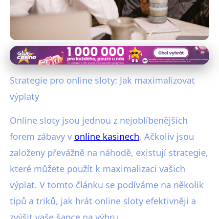
Tipy a triky pro online sloty
Maximalizujte Výhry u Online
Strategie pro online sloty: Jak maximalizovat
Slotů: Efektivní Strategie a Tipy
výplaty
29. 12. 2025
· 4 min čtení · Autor: Lenka Černá
Online sloty jsou jednou z nejoblíbenějších
forem zábavy v
online kasinech
. Ačkoliv jsou
založeny převážně na náhodě, existují strategie,
které můžete použít k maximalizaci vašich
výplat. V tomto článku se podíváme na několik
tipů a triků, jak hrát online sloty efektivněji a
zvýšit vaše šance na výhru.