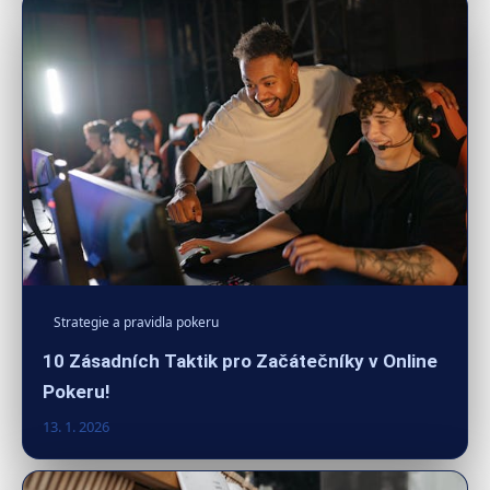
Strategie a pravidla pokeru
10 Zásadních Taktik pro Začátečníky v Online
Pokeru!
13. 1. 2026