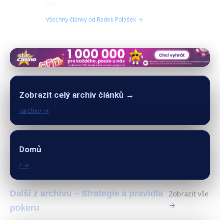
her.
Všechny články od Radek Polášek →
Zobrazit celý archiv článků →
/archiv/ →
Domů
/ →
Další z archivu – Strategie a pravidla
Zobrazit vše
→
pokeru