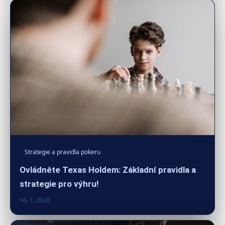
Strategie a pravidla pokeru
Ovládněte Texas Holdem: Základní pravidla a
strategie pro výhru!
16. 1. 2026