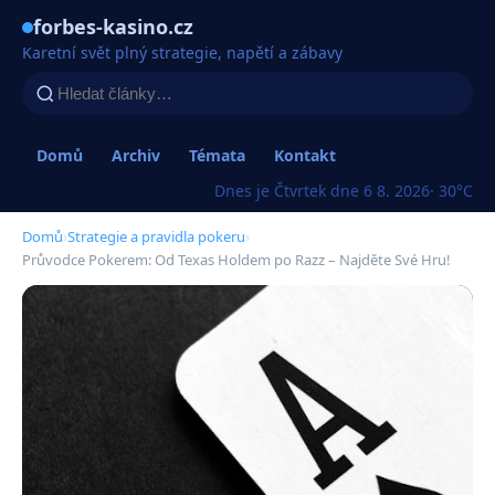
forbes-kasino.cz
Karetní svět plný strategie, napětí a zábavy
Domů
Archiv
Témata
Kontakt
Dnes je Čtvrtek dne 6 8. 2026
· 30°C
Domů
›
Strategie a pravidla pokeru
›
Průvodce Pokerem: Od Texas Holdem po Razz – Najděte Své Hru!