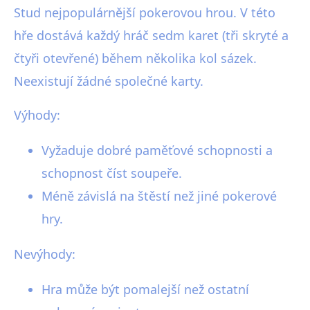
Stud nejpopulárnější pokerovou hrou. V této
hře dostává každý hráč sedm karet (tři skryté a
čtyři otevřené) během několika kol sázek.
Neexistují žádné společné karty.
Výhody:
Vyžaduje dobré paměťové schopnosti a
schopnost číst soupeře.
Méně závislá na štěstí než jiné pokerové
hry.
Nevýhody:
Hra může být pomalejší než ostatní