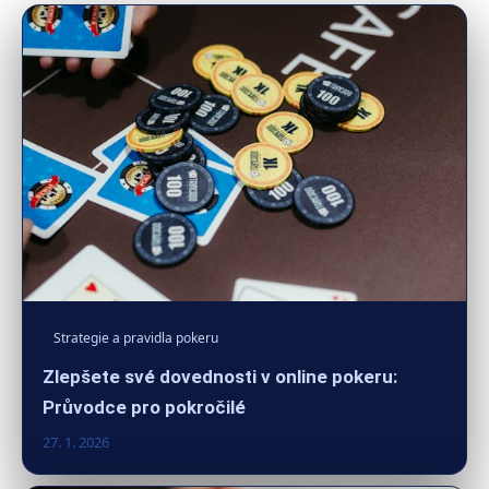
Strategie a pravidla pokeru
Zlepšete své dovednosti v online pokeru:
Průvodce pro pokročilé
27. 1. 2026