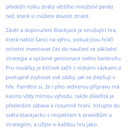
předešli riziku ztráty většího množství peněz
než, které si můžete dovolit ztratit.
Závěr a doporučení Blackjack je vzrušující hra,
která nabízí šanci na výhru, pokud jsou hráči
ochotni investovat čas do naučení se základní
strategie a správné gestionace svého bankrollu.
Pro nováčky je klíčové začít s nízkými sázkami a
postupně zvyšovat své sázky, jak se zlepšují v
hře. Pamětní si, že i přes veškerou přípravu má
kasino vždy mírnou výhodu, takže důležitá je
především zábava a rozumné hraní. Vstupte do
světa blackjacku s respektem k pravidlům a
strategiím, a užijte si každou hru jako