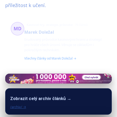
příležitost k učení.
Kasinové hry, strategie, průvodce
79 článků
MD
Marek Doležal
Erudovaný průvodce kasinovými hrami a strategií
pro hráče všech úrovní. Věnuje se základům i
pokročilým technikám.
Všechny články od Marek Doležal →
Zobrazit celý archiv článků →
/archiv/ →