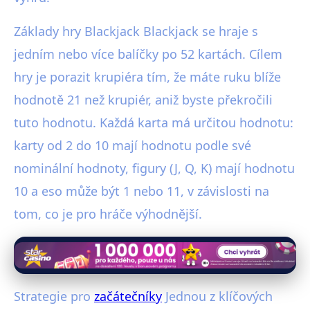
Základy hry Blackjack Blackjack se hraje s
jedním nebo více balíčky po 52 kartách. Cílem
hry je porazit krupiéra tím, že máte ruku blíže
hodnotě 21 než krupiér, aniž byste překročili
tuto hodnotu. Každá karta má určitou hodnotu:
karty od 2 do 10 mají hodnotu podle své
nominální hodnoty, figury (J, Q, K) mají hodnotu
10 a eso může být 1 nebo 11, v závislosti na
tom, co je pro hráče výhodnější.
Strategie pro
začátečníky
Jednou z klíčových