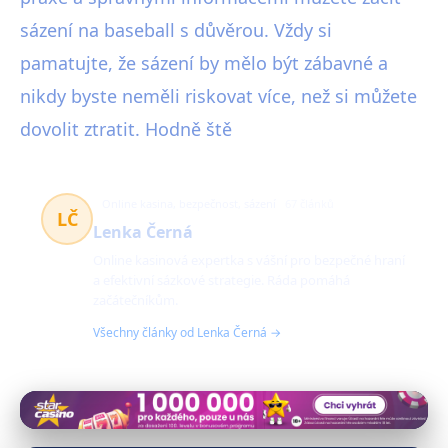
sázení na baseball s důvěrou. Vždy si
pamatujte, že sázení by mělo být zábavné a
nikdy byste neměli riskovat více, než si můžete
dovolit ztratit. Hodně ště
Online kasina, bezpečnost, sázení
67 článků
LČ
Lenka Černá
Online kasinová expertka s vášní pro bezpečné hraní
a efektivní sázkové strategie. Ráda pomáhá
začátečníkům.
Všechny články od Lenka Černá →