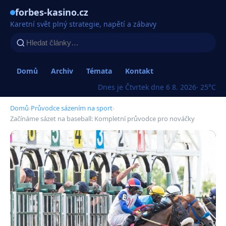
forbes-kasino.cz
Karetní svět plný strategie, napětí a zábavy
Domů
Archiv
Témata
Kontakt
Dnes je Čtvrtek dne 6 8. 2026
· 25°C
Domů
›
Průvodce sázením na sport
›
Začínáme sázet na baseball: Kompletní průvodce pro nováčky