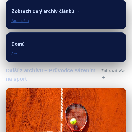
Zobrazit celý archiv článků →
/archiv/ →
Domů
/ →
Další z archivu – Průvodce sázením
Zobrazit vše
→
na sport