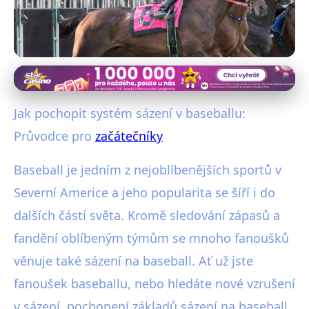
Průvodce sázením na sport
Začínáme sázet na baseball:
Jak pochopit systém sázení v baseballu:
Kompletní průvodce pro nováčky
Průvodce pro
začátečníky
20. 2. 2026
· 5 min čtení · Autor: Lenka Černá
Baseball je jedním z nejoblíbenějších sportů v
Severní Americe a jeho popularita se šíří i do
dalších částí světa. Kromě sledování zápasů a
fandění oblíbeným týmům se mnoho fanoušků
věnuje také sázení na baseball. Ať už jste
fanoušek baseballu, nebo hledáte nové vzrušení
v sázení, pochopení základů sázení na baseball