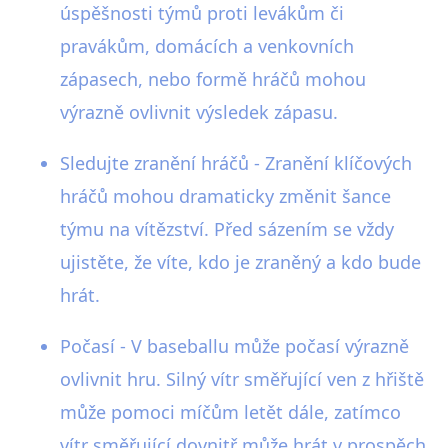
úspěšnosti týmů proti levákům či
pravákům, domácích a venkovních
zápasech, nebo formě hráčů mohou
výrazně ovlivnit výsledek zápasu.
Sledujte zranění hráčů - Zranění klíčových
hráčů mohou dramaticky změnit šance
týmu na vítězství. Před sázením se vždy
ujistěte, že víte, kdo je zraněný a kdo bude
hrát.
Počasí - V baseballu může počasí výrazně
ovlivnit hru. Silný vítr směřující ven z hřiště
může pomoci míčům letět dále, zatímco
vítr směřující dovnitř může hrát v prospěch