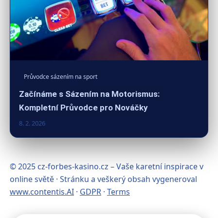
Průvodce sázením na sport
Začínáme s Sázením na Motorismus:
Kompletní Průvodce pro Nováčky
8. 2. 2026
© 2025 cz-forbes-kasino.cz – Vaše karetní inspirace v
online světě · Stránku a veškerý obsah vygeneroval
www.contentis.AI
·
GDPR
·
Terms