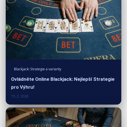
Blackjack: Strategie a varianty
Ovládněte Online Blackjack: Nejlepší Strategie
pro Výhru!
15. 2. 2026