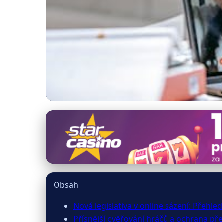
forbes-kasino.cz
Změny v Online Sáz
10. 3. 2026
· 10 min čtení · Autor: Lenka Černá
Obsah
Nová legislativa v online sázení: Přehl
Přísnější ověřování hráčů a ochrana pře