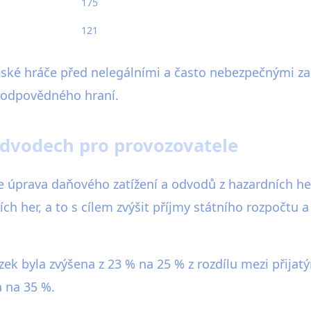
175
121
eské hráče před nelegálními a často nebezpečnými zah
 zodpovědného hraní.
odvodech pro provozovatele
 je úprava daňového zatížení a odvodů z hazardních he
h her, a to s cílem zvýšit příjmy státního rozpočtu a
ek byla zvýšena z 23 % na 25 % z rozdílu mezi přijat
a na 35 %.