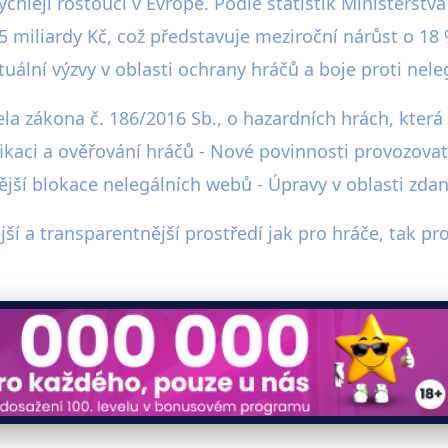
ychleji rostoucí v Evropě. Podle statistik Ministerstv
5 miliardy Kč, což představuje meziroční nárůst o 18 
ktuální výzvy v oblasti ochrany hráčů a boje proti ne
ela zákona č. 186/2016 Sb., o hazardních hrách, která
ikaci a ověřování hráčů - Nové povinnosti provozovat
ější blokace nelegálních webů - Úpravy v oblasti zda
ější a transparentnější prostředí jak pro hráče, tak p