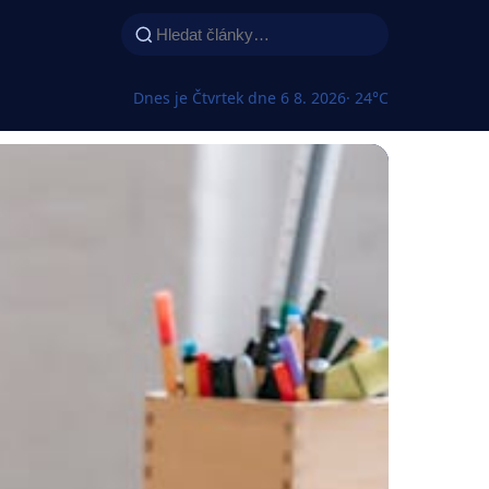
Dnes je Čtvrtek dne 6 8. 2026
· 24°C