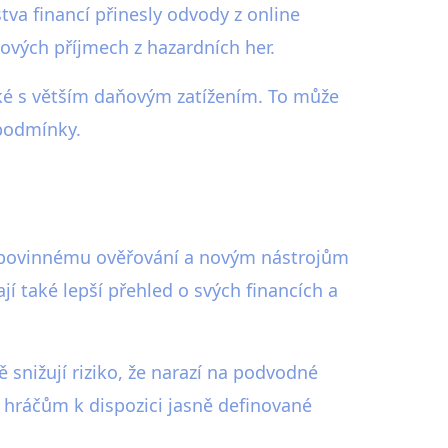
tva financí přinesly odvody z online
ňových příjmech z hazardních her.
aké s větším daňovým zatížením. To může
 podmínky.
íky povinnému ověřování a novým nástrojům
í také lepší přehled o svých financích a
 snižují riziko, že narazí na podvodné
u hráčům k dispozici jasně definované