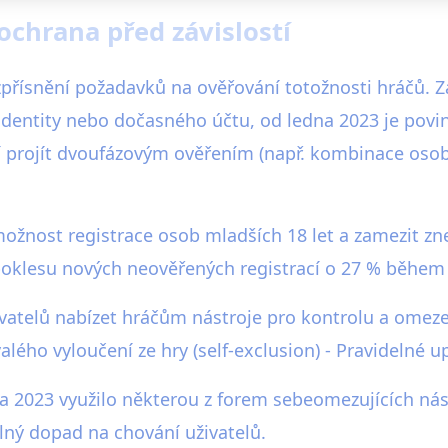
ochrana před závislostí
 zpřísnění požadavků na ověřování totožnosti hráčů. 
identity nebo dočasného účtu, od ledna 2023 je povin
í projít dvoufázovým ověřením (např. kombinace oso
ožnost registrace osob mladších 18 let a zamezit zne
poklesu nových neověřených registrací o 27 % během p
atelů nabízet hráčům nástroje pro kontrolu a omezení
lého vyloučení ze hry (self-exclusion) - Pravidelné 
 2023 využilo některou z forem sebeomezujících nástr
álný dopad na chování uživatelů.