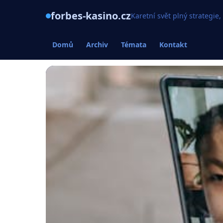
forbes-kasino.cz
Karetní svět plný strategie,
Domů
Archiv
Témata
Kontakt