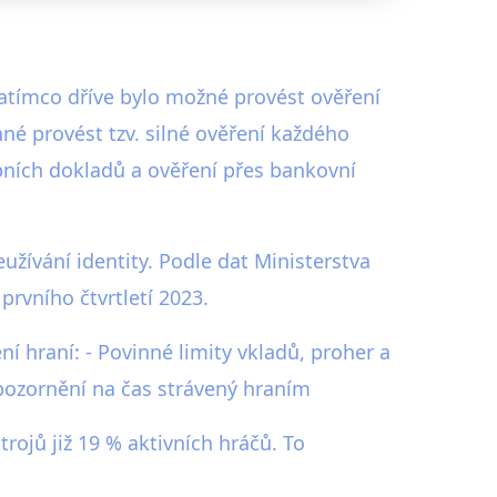
Zatímco dříve bylo možné provést ověření
né provést tzv. silné ověření každého
bních dokladů a ověření přes bankovní
užívání identity. Podle dat Ministerstva
rvního čtvrtletí 2023.
 hraní: - Povinné limity vkladů, proher a
upozornění na čas strávený hraním
ojů již 19 % aktivních hráčů. To