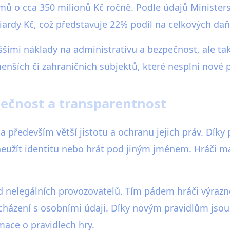
jmů o cca 350 milionů Kč ročně. Podle údajů Ministers
liardy Kč, což představuje 22% podíl na celkových da
yššími náklady na administrativu a bezpečnost, ale t
enších či zahraničních subjektů, které nesplní nové
pečnost a transparentnost
na především větší jistotu a ochranu jejich práv. D
neužít identitu nebo hrát pod jiným jménem. Hráči maj
d nelegálních provozovatelů. Tím pádem hráči výrazně
acházení s osobními údaji. Díky novým pravidlům jso
mace o pravidlech hry.