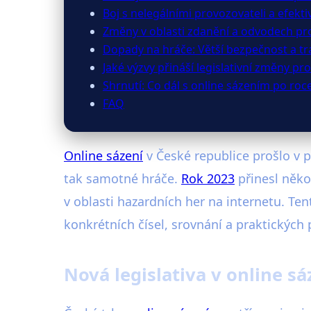
Boj s nelegálními provozovateli a efekt
Změny v oblasti zdanění a odvodech pr
Dopady na hráče: Větší bezpečnost a t
Jaké výzvy přináší legislativní změny p
Shrnutí: Co dál s online sázením po roc
FAQ
Online sázení
v České republice prošlo v p
tak samotné hráče.
Rok 2023
přinesl někol
v oblasti hazardních her na internetu. Ten
konkrétních čísel, srovnání a praktických 
Nová legislativa v online s