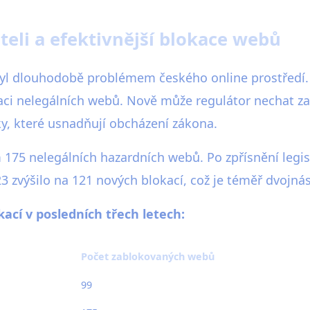
teli a efektivnější blokace webů
byl dlouhodobě problémem českého online prostředí.
lokaci nelegálních webů. Nově může regulátor nechat z
ky, které usnadňují obcházení zákona.
175 nelegálních hazardních webů. Po zpřísnění legisl
23 zvýšilo na 121 nových blokací, což je téměř dvoj
ací v posledních třech letech:
Počet zablokovaných webů
99