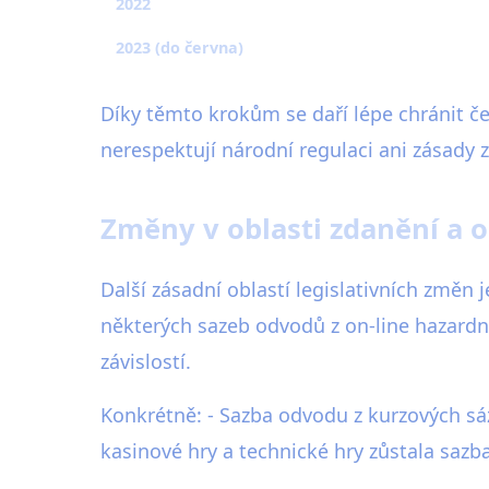
2022
2023 (do června)
Díky těmto krokům se daří lépe chránit č
nerespektují národní regulaci ani zásady
Změny v oblasti zdanění a 
Další zásadní oblastí legislativních změn
některých sazeb odvodů z on-line hazardníc
závislostí.
Konkrétně: - Sazba odvodu z kurzových sáz
kasinové hry a technické hry zůstala sazb