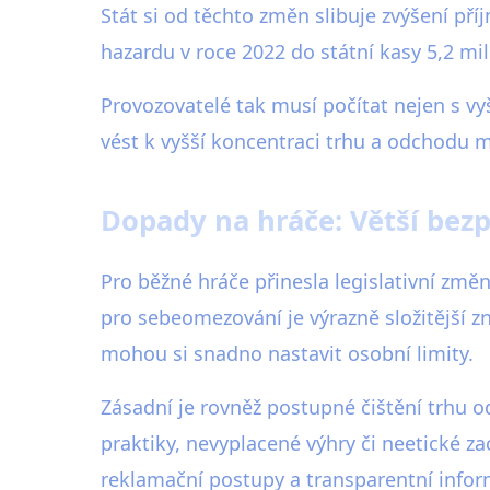
Stát si od těchto změn slibuje zvýšení pří
hazardu v roce 2022 do státní kasy 5,2 mi
Provozovatelé tak musí počítat nejen s v
vést k vyšší koncentraci trhu a odchodu m
Dopady na hráče: Větší bez
Pro běžné hráče přinesla legislativní změ
pro sebeomezování je výrazně složitější z
mohou si snadno nastavit osobní limity.
Zásadní je rovněž postupné čištění trhu o
praktiky, nevyplacené výhry či neetické z
reklamační postupy a transparentní infor