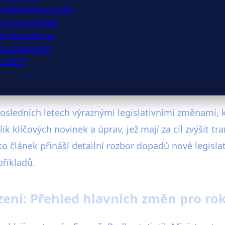
ivnější blokace webů
o provozovatele
ransparentnost
rovozovatelům?
e 2023?
osledních letech výraznými legislativními změnami, k
ik klíčových novinek a úprav, jež mají za cíl zvýšit 
to článek přináší detailní rozbor dopadů nové legislat
příkladů.
ázení: Přehled hlavních změn pro ro