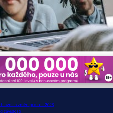
ení 2023: Větší Bezpečnos
ed hlavních změn pro rok 2023
d závislostí