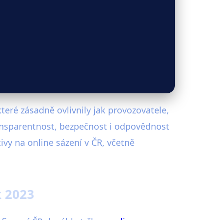
teré zásadně ovlivnily jak provozovatele,
transparentnost, bezpečnost i odpovědnost
ivy na online sázení v ČR, včetně
k 2023