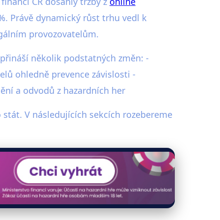
a financí ČR dosáhly tržby z
online
%. Právě dynamický růst trhu vedl k
legálním provozovatelům.
 přináší několik podstatných změn: -
elů ohledně prevence závislosti -
nění a odvodů z hazardních her
ro stát. V následujících sekcích rozebereme