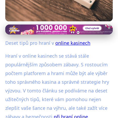
Základy a strategie pro začátečníky v kasinových hrách
10 Zásadních Tipů pro Úspěšné
Deset tipů pro hraní v
online kasinech
Hraní v Online Kasinech
Hraní v online kasinech se stává stále
23. 8. 2025
· 4 min čtení · Autor: Marek Doležal
populárnějším způsobem zábavy. S rostoucím
počtem platforem a hrami může být ale výběr
toho správného kasina a správné strategie hry
výzvou. V tomto článku se podíváme na deset
užitečných tipů, které vám pomohou nejen
zlepšit vaše šance na výhru, ale také zažít více
zábavy a bezpečnosti
při hraní online
.