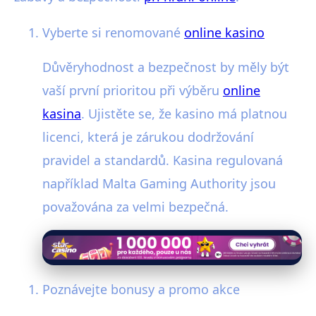
Vyberte si renomované
online kasino
Důvěryhodnost a bezpečnost by měly být
vaší první prioritou při výběru
online
kasina
. Ujistěte se, že kasino má platnou
licenci, která je zárukou dodržování
pravidel a standardů. Kasina regulovaná
například Malta Gaming Authority jsou
považována za velmi bezpečná.
Poznávejte bonusy a promo akce