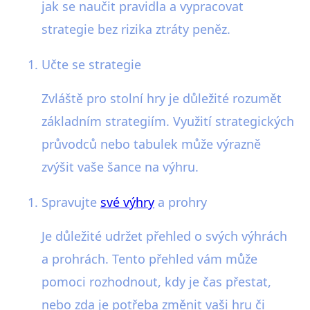
jak se naučit pravidla a vypracovat
strategie bez rizika ztráty peněz.
Učte se strategie
Zvláště pro stolní hry je důležité rozumět
základním strategiím. Využití strategických
průvodců nebo tabulek může výrazně
zvýšit vaše šance na výhru.
Spravujte
své výhry
a prohry
Je důležité udržet přehled o svých výhrách
a prohrách. Tento přehled vám může
pomoci rozhodnout, kdy je čas přestat,
nebo zda je potřeba změnit vaši hru či