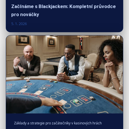
Začínáme s Blackjackem: Kompletní průvodce
pro nováčky
5. 1. 2026
Základy a strategie pro začátečníky v kasinových hrách