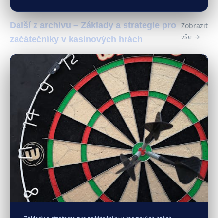
Další z archivu – Základy a strategie pro
Zobrazit
vše →
začátečníky v kasinových hrách