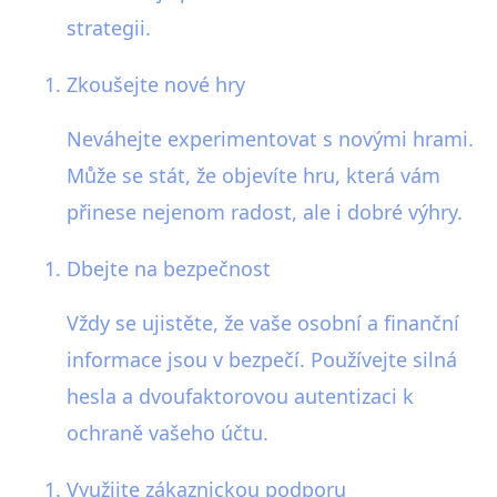
strategii.
Zkoušejte nové hry
Neváhejte experimentovat s novými hrami.
Může se stát, že objevíte hru, která vám
přinese nejenom radost, ale i dobré výhry.
Dbejte na bezpečnost
Vždy se ujistěte, že vaše osobní a finanční
informace jsou v bezpečí. Používejte silná
hesla a dvoufaktorovou autentizaci k
ochraně vašeho účtu.
Využijte zákaznickou podporu