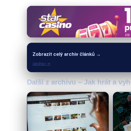
Zobrazit celý archiv článků →
/archiv/ →
Další z archivu – Jak hrát a vy