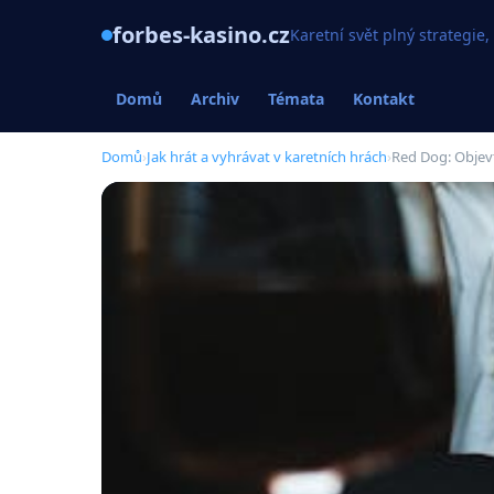
forbes-kasino.cz
Karetní svět plný strategie,
Domů
Archiv
Témata
Kontakt
Domů
›
Jak hrát a vyhrávat v karetních hrách
›
Red Dog: Objev