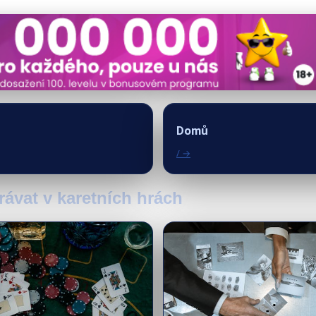
Domů
/ →
hrávat v karetních hrách