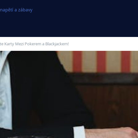
 napětí a zábavy
te Karty Mezi Pokerem a Blackjackem!