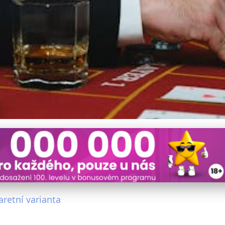
arty Mezi Pokerem a Black
retní varianta