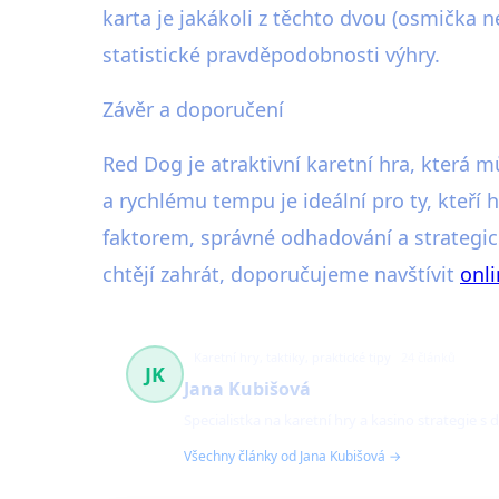
karta je jakákoli z těchto dvou (osmička n
statistické pravděpodobnosti výhry.
Závěr a doporučení
Red Dog je atraktivní karetní hra, kter
a rychlému tempu je ideální pro ty, kteří
faktorem, správné odhadování a strategické
chtějí zahrát, doporučujeme navštívit
onli
Karetní hry, taktiky, praktické tipy
24 článků
JK
Jana Kubišová
Specialistka na karetní hry a kasino strategie s
Všechny články od Jana Kubišová →