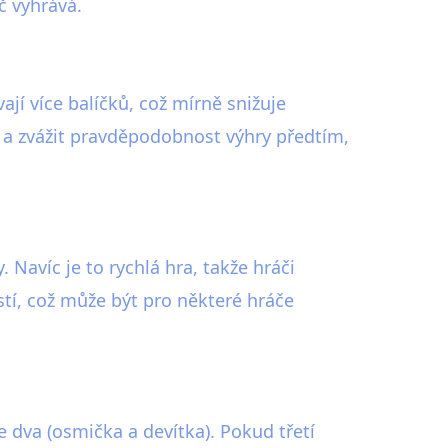
č vyhrává.
ají více balíčků, což mírně snižuje
 a zvážit pravděpodobnost výhry předtím,
 Navíc je to rychlá hra, takže hráči
tí, což může být pro některé hráče
e dva (osmička a devítka). Pokud třetí