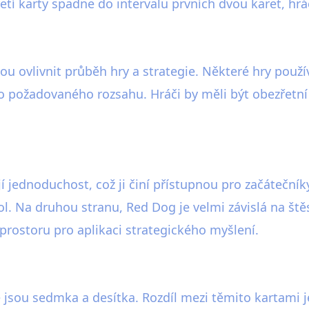
řetí karty spadne do intervalu prvních dvou karet, hrá
u ovlivnit průběh hry a strategie. Některé hry použív
o požadovaného rozsahu. Hráči by měli být obezřetní
 jednoduchost, což ji činí přístupnou pro začátečníky.
Na druhou stranu, Red Dog je velmi závislá na štěs
e prostoru pro aplikaci strategického myšlení.
é jsou sedmka a desítka. Rozdíl mezi těmito kartami j