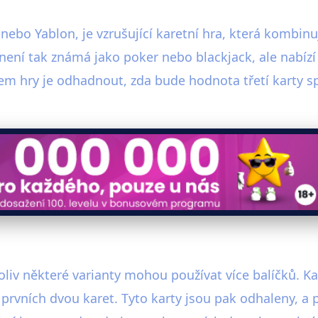
o Yablon, je vzrušující karetní hra, která kombinuje
, není tak známá jako poker nebo blackjack, ale nabíz
lem hry je odhadnout, zda bude hodnota třetí karty 
liv některé varianty mohou používat více balíčků. Kaž
rvních dvou karet. Tyto karty jsou pak odhaleny, a p