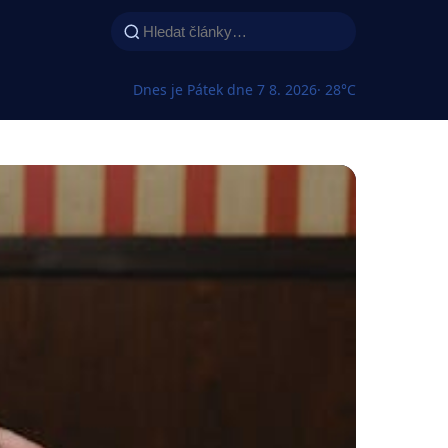
Dnes je Pátek dne 7 8. 2026
· 28°C