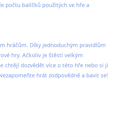
le počtu balíčků použitých ve hře a
eným hráčům. Díky jednoduchým pravidlům
vé hry. Ačkoliv je štěstí velkým
 chtějí dozvědět více o této hře nebo si ji
. Nezapomeňte hrát zodpovědně a bavit se!