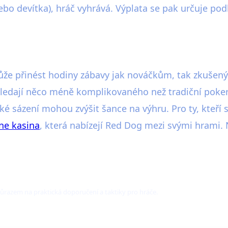
ebo devítka), hráč vyhrává. Výplata se pak určuje pod
á může přinést hodiny zábavy jak nováčkům, tak zkuš
 hledají něco méně komplikovaného než tradiční pokero
 sázení mohou zvýšit šance na výhru. Pro ty, kteří se
ne kasina
, která nabízejí Red Dog mezi svými hrami
 důrazem na praktická doporučení a taktiky pro hráče.