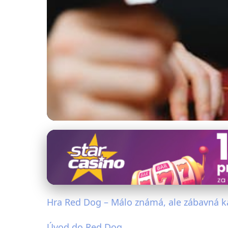
Jak hrát a vyhrávat v karetních hrách
Red Dog: Objevte K
14. 6. 2025
· 4 min čtení · Autor: Jana Kubišová
Hra Red Dog – Málo známá, ale zábavná ka
Úvod do Red Dog