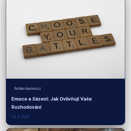
forbes-kasino.cz
Emoce a Sázení: Jak Ovlivňují Vaše
Rozhodování
14. 4. 2026