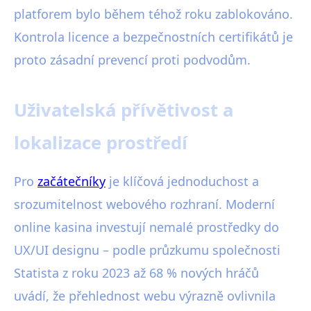
platforem bylo během téhož roku zablokováno.
Kontrola licence a bezpečnostních certifikátů je
proto zásadní prevencí proti podvodům.
Uživatelská přívětivost a
lokalizace prostředí
Pro
začátečníky
je klíčová jednoduchost a
srozumitelnost webového rozhraní. Moderní
online kasina investují nemalé prostředky do
UX/UI designu – podle průzkumu společnosti
Statista z roku 2023 až 68 % nových hráčů
uvádí, že přehlednost webu výrazně ovlivnila