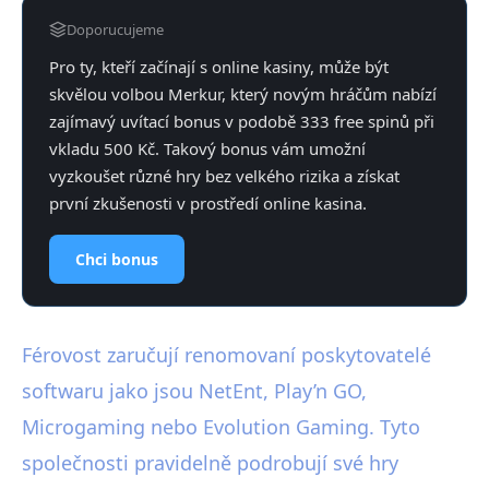
Doporucujeme
Pro ty, kteří začínají s online kasiny, může být
skvělou volbou Merkur, který novým hráčům nabízí
zajímavý uvítací bonus v podobě 333 free spinů při
vkladu 500 Kč. Takový bonus vám umožní
vyzkoušet různé hry bez velkého rizika a získat
první zkušenosti v prostředí online kasina.
Chci bonus
Férovost zaručují renomovaní poskytovatelé
softwaru jako jsou NetEnt, Play’n GO,
Microgaming nebo Evolution Gaming. Tyto
společnosti pravidelně podrobují své hry