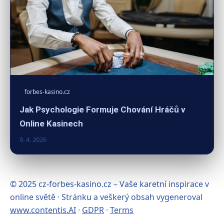
forbes-kasino.cz
Jak Psychologie Formuje Chování Hráčů v
Online Kasinech
9. 4. 2026
© 2025 cz-forbes-kasino.cz – Vaše karetní inspirace v
online světě · Stránku a veškerý obsah vygeneroval
www.contentis.AI
·
GDPR
·
Terms