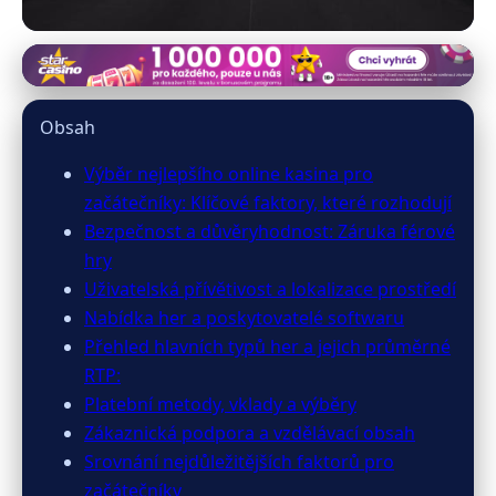
forbes-kasino.cz
Průvodce výběrem online kasina
Obsah
pro nováčky: Co je důležité?
Výběr nejlepšího online kasina pro
začátečníky: Klíčové faktory, které rozhodují
1. 4. 2026
· 8 min čtení · Autor: Lenka Černá
Bezpečnost a důvěryhodnost: Záruka férové
hry
Uživatelská přívětivost a lokalizace prostředí
Nabídka her a poskytovatelé softwaru
Přehled hlavních typů her a jejich průměrné
RTP:
Platební metody, vklady a výběry
Zákaznická podpora a vzdělávací obsah
Srovnání nejdůležitějších faktorů pro
začátečníky