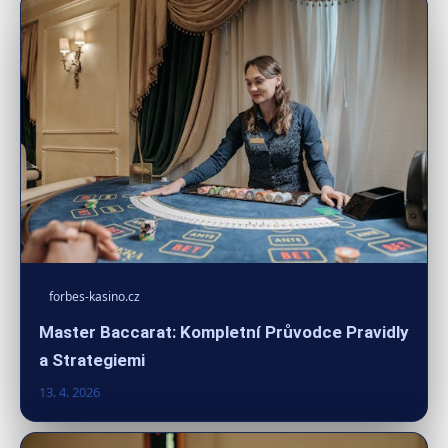
forbes-kasino.cz
Master Baccarat: Kompletní Průvodce Pravidly
a Strategiemi
13. 4. 2026