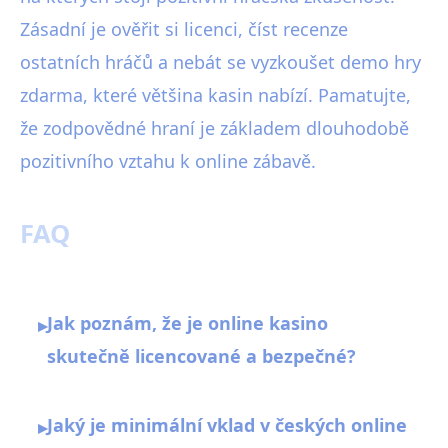
Zásadní je ověřit si licenci, číst recenze
ostatních hráčů a nebát se vyzkoušet demo hry
zdarma, které většina kasin nabízí. Pamatujte,
že zodpovědné hraní je základem dlouhodobě
pozitivního vztahu k online zábavě.
FAQ
Jak poznám, že je online kasino
▸
skutečně licencované a bezpečné?
Jaký je minimální vklad v českých online
▸