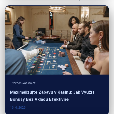
forbes-kasino.cz
Maximalizujte Zábavu v Kasinu: Jak Využít
Bonusy Bez Vkladu Efektivně
16. 4. 2026